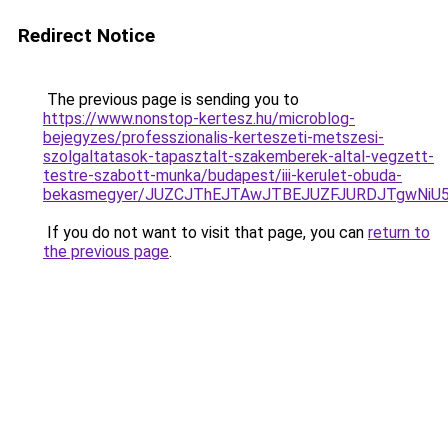
Redirect Notice
The previous page is sending you to
https://www.nonstop-kertesz.hu/microblog-
bejegyzes/professzionalis-kerteszeti-metszesi-
szolgaltatasok-tapasztalt-szakemberek-altal-vegzett-
testre-szabott-munka/budapest/iii-kerulet-obuda-
bekasmegyer/JUZCJThEJTAwJTBEJUZFJURDJTgwNiU
If you do not want to visit that page, you can
return to
the previous page
.